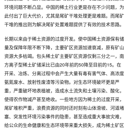
环境问题不断凸显。中国的稀土行业更是存在不少问题，为
此付出了巨大代价，尤其是尾矿干堆处理更是难题。而尾矿
干堆的推出则为解决尾矿处置难题提供了有效的技术思路。
长期以来由于稀土资源的过度开发。使中国稀土资源保有储
量及保障年限不断下降，主要矿区资源加速衰减，原有矿山
资源大多枯竭。包头稀土矿主要矿区资源仅剩三分之一，南
方离子型稀土矿储采比已由20年前的50降至目前的15。在
开采、冶炼、分离过程中会产生大量有毒有害气体、高浓度
氨氮废水、放射性废渣等污染物。对生态环境破坏更是严
重，严重破坏地表植被，造成水土流失和土壤污染、酸化，
使得农作物减产甚至绝收。一些地方因为稀土的过度开采，
尾矿堆积严重，浪费资源的同时还时刻有山体滑坡、河道堵
塞、突发性环境污染事件的隐患，甚至造成重大事故灾难，
给公众的生命健康和生态环境带来重大损失，成为稀土矿区