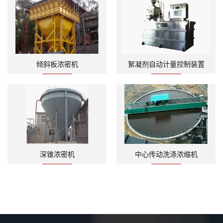
倾斜板浓密机
絮凝剂自动计量控制装置
深锥浓密机
中心传动洗涤浓缩机