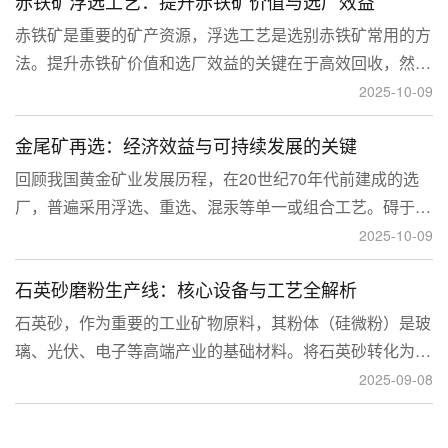
赤铁矿浮选工艺：提升赤铁矿价值与选厂效益
临更高技术挑战。
赤铁矿是重要的矿产资源，浮选工艺是选别赤铁矿常用的方
法。提升赤铁矿价值和选厂效益的关键在于高效回收，然
而，赤铁矿往往存在嵌布粒度细、易泥化、存在高硅铝杂质
2025-10-09
等特征。利用传统的浮选工艺进行处理会面临回收率低、精
金尾矿再选：经济效益与可持续发展的关键
矿品位不稳定、药剂成本高等问题。
回顾我国黄金矿业发展历程，在20世纪70年代前建成的选
厂，普遍采用浮选、重选、混汞等单一或组合工艺。碍于当
时选矿工艺水平的限制，回收率普遍较低，大量细粒金、包
2025-10-09
裹金或与特定矿物共生的金流失到尾矿中，造成了巨大的经
石英砂磨粉生产线：核心设备与工艺全解析
济损失。
石英砂，作为重要的工业矿物原料，其粉体（硅微粉）是玻
璃、光伏、电子等高端产业的基础材料。将石英砂转化为高
附加值的粉体，离不开一套专业的石英砂磨粉成套设备。本
2025-09-08
文将从设备、工艺到应用，为您全面解析这条生产线。