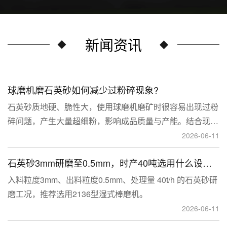
新闻资讯
球磨机磨石英砂如何减少过粉碎现象?
石英砂质地硬、脆性大，使用球磨机磨矿时很容易出现过粉
碎问题，产生大量超细粉，影响成品质量与产能。结合现场
生产经验，可通过工艺、研磨介质、运行参数、配套设备多
2026-06-11
维度优化，改善该问题。
石英砂3mm研磨至0.5mm，时产40吨选用什么设备？
入料粒度3mm、出料粒度0.5mm、处理量 40t/h 的石英砂研
磨工况，推荐选用2136型湿式棒磨机。
2026-06-11