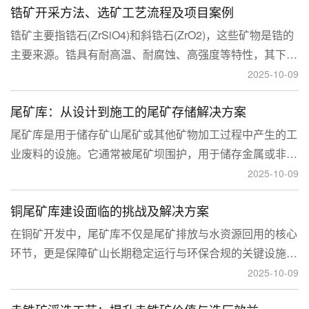
锆矿开采方法、选矿工艺流程及项目案例
锆矿主要指锆石(ZrSiO4)和斜锆石(ZrO2)，这些矿物是锆的
主要来源。锆具有耐高温、耐腐蚀、高强度等特性，其下游
应用涉及核工业、陶瓷、耐火材料、铸造、电子和化工等多
2025-10-09
个领域，尤其在高性能陶瓷和锆基合金中的需求不断增长。
尾矿库：从设计到施工的尾矿存储解决方案
尾矿库是用于储存矿山尾矿或其他矿物加工过程中产生的工
业废料的设施。它通常被尾矿坝围护，用于储存金属或非金
属矿山的尾矿。尾矿库通常包括尾矿处理系统、排水系统和
2025-10-09
回水系统。根据地形，尾矿库可分为山谷型、山坡型、平地
铜尾矿库建设面临的挑战及解决方案
型和河流拦截型。
在铜矿开发中，尾矿库不仅是尾矿排放与水资源回用的核心
环节，更是保障矿山长期稳定运行与环保合规的关键设施。
然而，铜矿尾矿本身具有粒度细、水量大、化学活性强等特
2025-10-09
性，使尾矿库在坝体稳定、防渗处理与排洪系统设计方面面