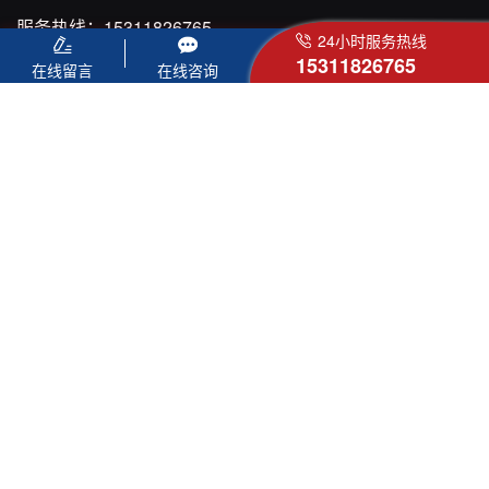
服务热线：
15311826765
24小时服务热线
网 址：
https://www.agitatorprice.com.cn/
15311826765
在线留言
在线咨询
邮 箱：
yliu@xinhaimining.net
地址：烟台市福山高新技术产业开发区鑫海街188号
友情链接 :
鲁公网安备 37061102001128号