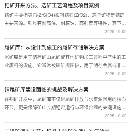
锆矿开采方法、选矿工艺流程及项目案例
锆矿主要指锆石(ZrSiO4)和斜锆石(ZrO2)，这些矿物是锆的
主要来源。锆具有耐高温、耐腐蚀、高强度等特性，其下游
应用涉及核工业、陶瓷、耐火材料、铸造、电子和化工等多
2025-10-09
个领域，尤其在高性能陶瓷和锆基合金中的需求不断增长。
尾矿库：从设计到施工的尾矿存储解决方案
尾矿库是用于储存矿山尾矿或其他矿物加工过程中产生的工
业废料的设施。它通常被尾矿坝围护，用于储存金属或非金
属矿山的尾矿。尾矿库通常包括尾矿处理系统、排水系统和
2025-10-09
回水系统。根据地形，尾矿库可分为山谷型、山坡型、平地
铜尾矿库建设面临的挑战及解决方案
型和河流拦截型。
在铜矿开发中，尾矿库不仅是尾矿排放与水资源回用的核心
环节，更是保障矿山长期稳定运行与环保合规的关键设施。
然而，铜矿尾矿本身具有粒度细、水量大、化学活性强等特
2025-10-09
性，使尾矿库在坝体稳定、防渗处理与排洪系统设计方面面