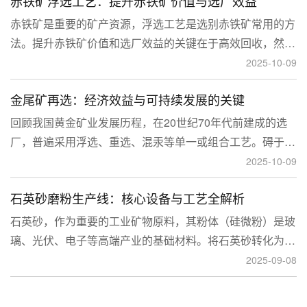
赤铁矿浮选工艺：提升赤铁矿价值与选厂效益
临更高技术挑战。
赤铁矿是重要的矿产资源，浮选工艺是选别赤铁矿常用的方
法。提升赤铁矿价值和选厂效益的关键在于高效回收，然
而，赤铁矿往往存在嵌布粒度细、易泥化、存在高硅铝杂质
2025-10-09
等特征。利用传统的浮选工艺进行处理会面临回收率低、精
金尾矿再选：经济效益与可持续发展的关键
矿品位不稳定、药剂成本高等问题。
回顾我国黄金矿业发展历程，在20世纪70年代前建成的选
厂，普遍采用浮选、重选、混汞等单一或组合工艺。碍于当
时选矿工艺水平的限制，回收率普遍较低，大量细粒金、包
2025-10-09
裹金或与特定矿物共生的金流失到尾矿中，造成了巨大的经
石英砂磨粉生产线：核心设备与工艺全解析
济损失。
石英砂，作为重要的工业矿物原料，其粉体（硅微粉）是玻
璃、光伏、电子等高端产业的基础材料。将石英砂转化为高
附加值的粉体，离不开一套专业的石英砂磨粉成套设备。本
2025-09-08
文将从设备、工艺到应用，为您全面解析这条生产线。