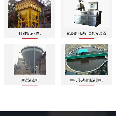
倾斜板浓密机
絮凝剂自动计量控制装置
深锥浓密机
中心传动洗涤浓缩机