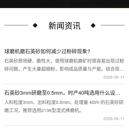
新闻资讯
球磨机磨石英砂如何减少过粉碎现象?
石英砂质地硬、脆性大，使用球磨机磨矿时很容易出现过粉
碎问题，产生大量超细粉，影响成品质量与产能。结合现场
生产经验，可通过工艺、研磨介质、运行参数、配套设备多
2026-06-11
维度优化，改善该问题。
石英砂3mm研磨至0.5mm，时产40吨选用什么设备？
入料粒度3mm、出料粒度0.5mm、处理量 40t/h 的石英砂研
磨工况，推荐选用2136型湿式棒磨机。
2026-06-11