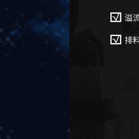
溢流浊度低
排料浓度高