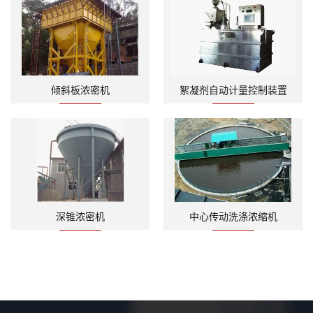
倾斜板浓密机
絮凝剂自动计量控制装置
深锥浓密机
中心传动洗涤浓缩机