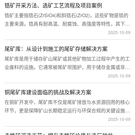
锆矿开采方法、选矿工艺流程及项目案例
锆矿主要指锆石(ZrSiO4)和斜锆石(ZrO2)，这些矿物是锆的
主要来源。锆具有耐高温、耐腐蚀、高强度等特性，其下游
应用涉及核工业、陶瓷、耐火材料、铸造、电子和化工等多
2025-10-09
个领域，尤其在高性能陶瓷和锆基合金中的需求不断增长。
尾矿库：从设计到施工的尾矿存储解决方案
尾矿库是用于储存矿山尾矿或其他矿物加工过程中产生的工
业废料的设施。它通常被尾矿坝围护，用于储存金属或非金
属矿山的尾矿。尾矿库通常包括尾矿处理系统、排水系统和
2025-10-09
回水系统。根据地形，尾矿库可分为山谷型、山坡型、平地
铜尾矿库建设面临的挑战及解决方案
型和河流拦截型。
在铜矿开发中，尾矿库不仅是尾矿排放与水资源回用的核心
环节，更是保障矿山长期稳定运行与环保合规的关键设施。
然而，铜矿尾矿本身具有粒度细、水量大、化学活性强等特
2025-10-09
性，使尾矿库在坝体稳定、防渗处理与排洪系统设计方面面