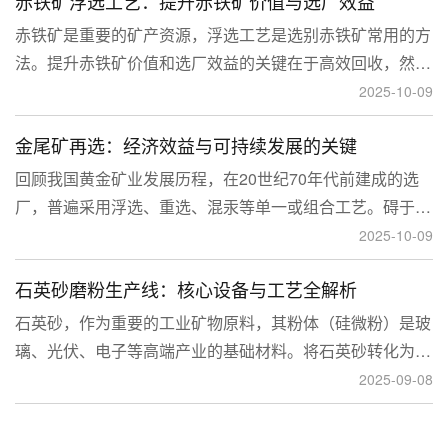
赤铁矿浮选工艺：提升赤铁矿价值与选厂效益
临更高技术挑战。
赤铁矿是重要的矿产资源，浮选工艺是选别赤铁矿常用的方
法。提升赤铁矿价值和选厂效益的关键在于高效回收，然
而，赤铁矿往往存在嵌布粒度细、易泥化、存在高硅铝杂质
2025-10-09
等特征。利用传统的浮选工艺进行处理会面临回收率低、精
金尾矿再选：经济效益与可持续发展的关键
矿品位不稳定、药剂成本高等问题。
回顾我国黄金矿业发展历程，在20世纪70年代前建成的选
厂，普遍采用浮选、重选、混汞等单一或组合工艺。碍于当
时选矿工艺水平的限制，回收率普遍较低，大量细粒金、包
2025-10-09
裹金或与特定矿物共生的金流失到尾矿中，造成了巨大的经
石英砂磨粉生产线：核心设备与工艺全解析
济损失。
石英砂，作为重要的工业矿物原料，其粉体（硅微粉）是玻
璃、光伏、电子等高端产业的基础材料。将石英砂转化为高
附加值的粉体，离不开一套专业的石英砂磨粉成套设备。本
2025-09-08
文将从设备、工艺到应用，为您全面解析这条生产线。