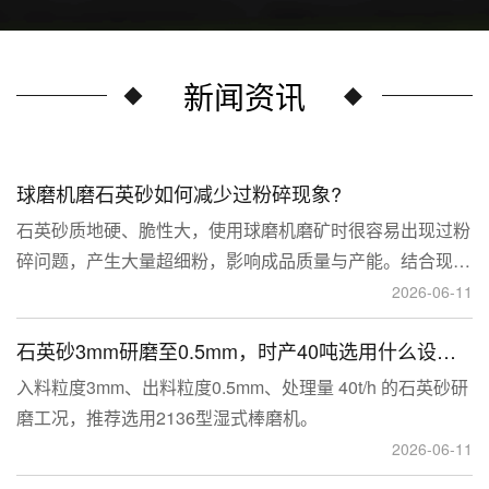
新闻资讯
球磨机磨石英砂如何减少过粉碎现象?
石英砂质地硬、脆性大，使用球磨机磨矿时很容易出现过粉
碎问题，产生大量超细粉，影响成品质量与产能。结合现场
生产经验，可通过工艺、研磨介质、运行参数、配套设备多
2026-06-11
维度优化，改善该问题。
石英砂3mm研磨至0.5mm，时产40吨选用什么设备？
入料粒度3mm、出料粒度0.5mm、处理量 40t/h 的石英砂研
磨工况，推荐选用2136型湿式棒磨机。
2026-06-11