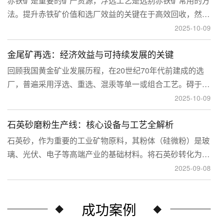
赤铁矿是重要的矿产资源，浮选工艺是选别赤铁矿常用的方
法。提升赤铁矿价值和选厂效益的关键在于高效回收，然
而，赤铁矿往往存在嵌布粒度细、易泥化、存在高硅铝杂质
2025-10-09
等特征。利用传统的浮选工艺进行处理会面临回收率低、精
金尾矿再选：经济效益与可持续发展的关键
矿品位不稳定、药剂成本高等问题。
回顾我国黄金矿业发展历程，在20世纪70年代前建成的选
厂，普遍采用浮选、重选、混汞等单一或组合工艺。碍于当
时选矿工艺水平的限制，回收率普遍较低，大量细粒金、包
2025-10-09
裹金或与特定矿物共生的金流失到尾矿中，造成了巨大的经
石英砂磨粉生产线：核心设备与工艺全解析
济损失。
石英砂，作为重要的工业矿物原料，其粉体（硅微粉）是玻
璃、光伏、电子等高端产业的基础材料。将石英砂转化为高
附加值的粉体，离不开一套专业的石英砂磨粉成套设备。本
2025-09-08
文将从设备、工艺到应用，为您全面解析这条生产线。
成功案例