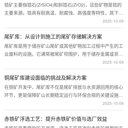
锆矿主要指锆石(ZrSiO4)和斜锆石(ZrO2)，这些矿物是锆的
主要来源。锆具有耐高温、耐腐蚀、高强度等特性，其下游
应用涉及核工业、陶瓷、耐火材料、铸造、电子和化工等多
2025-10-09
个领域，尤其在高性能陶瓷和锆基合金中的需求不断增长。
尾矿库：从设计到施工的尾矿存储解决方案
尾矿库是用于储存矿山尾矿或其他矿物加工过程中产生的工
业废料的设施。它通常被尾矿坝围护，用于储存金属或非金
属矿山的尾矿。尾矿库通常包括尾矿处理系统、排水系统和
2025-10-09
回水系统。根据地形，尾矿库可分为山谷型、山坡型、平地
铜尾矿库建设面临的挑战及解决方案
型和河流拦截型。
在铜矿开发中，尾矿库不仅是尾矿排放与水资源回用的核心
环节，更是保障矿山长期稳定运行与环保合规的关键设施。
然而，铜矿尾矿本身具有粒度细、水量大、化学活性强等特
2025-10-09
性，使尾矿库在坝体稳定、防渗处理与排洪系统设计方面面
赤铁矿浮选工艺：提升赤铁矿价值与选厂效益
临更高技术挑战。