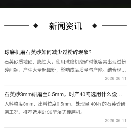
新闻资讯
球磨机磨石英砂如何减少过粉碎现象?
石英砂质地硬、脆性大，使用球磨机磨矿时很容易出现过粉
碎问题，产生大量超细粉，影响成品质量与产能。结合现场
生产经验，可通过工艺、研磨介质、运行参数、配套设备多
2026-06-11
维度优化，改善该问题。
石英砂3mm研磨至0.5mm，时产40吨选用什么设备？
入料粒度3mm、出料粒度0.5mm、处理量 40t/h 的石英砂研
磨工况，推荐选用2136型湿式棒磨机。
2026-06-11