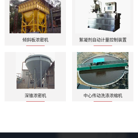
倾斜板浓密机
絮凝剂自动计量控制装置
深锥浓密机
中心传动洗涤浓缩机