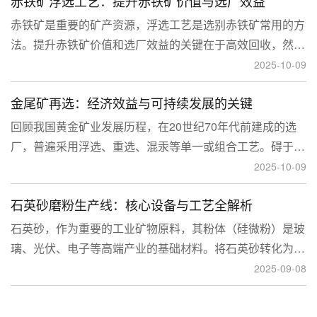
赤铁矿浮选工艺：提升赤铁矿价值与选厂效益
临更高技术挑战。
赤铁矿是重要的矿产资源，浮选工艺是选别赤铁矿常用的方
法。提升赤铁矿价值和选厂效益的关键在于高效回收，然
而，赤铁矿往往存在嵌布粒度细、易泥化、存在高硅铝杂质
2025-10-09
等特征。利用传统的浮选工艺进行处理会面临回收率低、精
金尾矿再选：经济效益与可持续发展的关键
矿品位不稳定、药剂成本高等问题。
回顾我国黄金矿业发展历程，在20世纪70年代前建成的选
厂，普遍采用浮选、重选、混汞等单一或组合工艺。碍于当
时选矿工艺水平的限制，回收率普遍较低，大量细粒金、包
2025-10-09
裹金或与特定矿物共生的金流失到尾矿中，造成了巨大的经
石英砂磨粉生产线：核心设备与工艺全解析
济损失。
石英砂，作为重要的工业矿物原料，其粉体（硅微粉）是玻
璃、光伏、电子等高端产业的基础材料。将石英砂转化为高
附加值的粉体，离不开一套专业的石英砂磨粉成套设备。本
2025-09-08
文将从设备、工艺到应用，为您全面解析这条生产线。