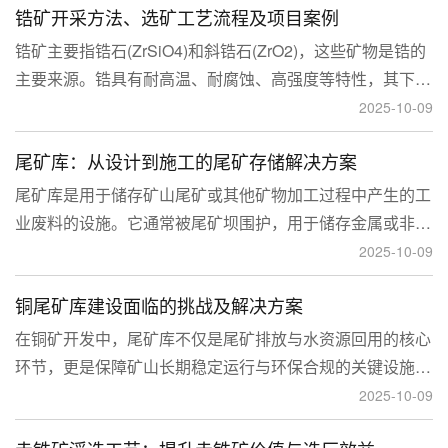
锆矿开采方法、选矿工艺流程及项目案例
锆矿主要指锆石(ZrSiO4)和斜锆石(ZrO2)，这些矿物是锆的
主要来源。锆具有耐高温、耐腐蚀、高强度等特性，其下游
应用涉及核工业、陶瓷、耐火材料、铸造、电子和化工等多
2025-10-09
个领域，尤其在高性能陶瓷和锆基合金中的需求不断增长。
尾矿库：从设计到施工的尾矿存储解决方案
尾矿库是用于储存矿山尾矿或其他矿物加工过程中产生的工
业废料的设施。它通常被尾矿坝围护，用于储存金属或非金
属矿山的尾矿。尾矿库通常包括尾矿处理系统、排水系统和
2025-10-09
回水系统。根据地形，尾矿库可分为山谷型、山坡型、平地
铜尾矿库建设面临的挑战及解决方案
型和河流拦截型。
在铜矿开发中，尾矿库不仅是尾矿排放与水资源回用的核心
环节，更是保障矿山长期稳定运行与环保合规的关键设施。
然而，铜矿尾矿本身具有粒度细、水量大、化学活性强等特
2025-10-09
性，使尾矿库在坝体稳定、防渗处理与排洪系统设计方面面