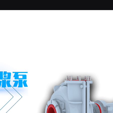
关于我们
浓密机
脱水筛
旋流器
渣浆泵