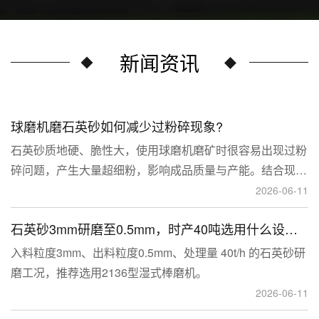
新闻资讯
球磨机磨石英砂如何减少过粉碎现象?
石英砂质地硬、脆性大，使用球磨机磨矿时很容易出现过粉
碎问题，产生大量超细粉，影响成品质量与产能。结合现场
生产经验，可通过工艺、研磨介质、运行参数、配套设备多
2026-06-11
维度优化，改善该问题。
石英砂3mm研磨至0.5mm，时产40吨选用什么设备？
入料粒度3mm、出料粒度0.5mm、处理量 40t/h 的石英砂研
磨工况，推荐选用2136型湿式棒磨机。
2026-06-11