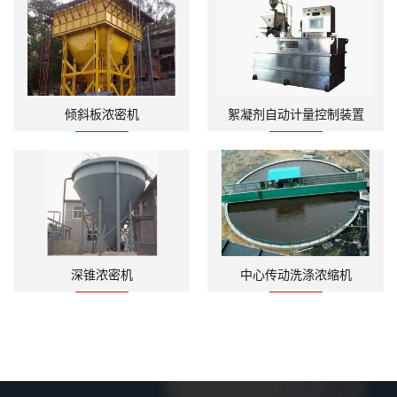
倾斜板浓密机
絮凝剂自动计量控制装置
深锥浓密机
中心传动洗涤浓缩机