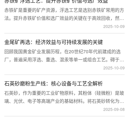
赤铁矿浮选工艺：提升赤铁矿价值与选厂效益
临更高技术挑战。
赤铁矿是重要的矿产资源，浮选工艺是选别赤铁矿常用的方
法。提升赤铁矿价值和选厂效益的关键在于高效回收，然
而，赤铁矿往往存在嵌布粒度细、易泥化、存在高硅铝杂质
2025-10-09
等特征。利用传统的浮选工艺进行处理会面临回收率低、精
金尾矿再选：经济效益与可持续发展的关键
矿品位不稳定、药剂成本高等问题。
回顾我国黄金矿业发展历程，在20世纪70年代前建成的选
厂，普遍采用浮选、重选、混汞等单一或组合工艺。碍于当
时选矿工艺水平的限制，回收率普遍较低，大量细粒金、包
2025-10-09
裹金或与特定矿物共生的金流失到尾矿中，造成了巨大的经
石英砂磨粉生产线：核心设备与工艺全解析
济损失。
石英砂，作为重要的工业矿物原料，其粉体（硅微粉）是玻
璃、光伏、电子等高端产业的基础材料。将石英砂转化为高
附加值的粉体，离不开一套专业的石英砂磨粉成套设备。本
2025-09-08
文将从设备、工艺到应用，为您全面解析这条生产线。