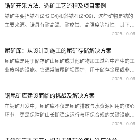
锆矿开采方法、选矿工艺流程及项目案例
锆矿主要指锆石(ZrSiO4)和斜锆石(ZrO2)，这些矿物是锆的
主要来源。锆具有耐高温、耐腐蚀、高强度等特性，其下游
应用涉及核工业、陶瓷、耐火材料、铸造、电子和化工等多
2025-10-09
个领域，尤其在高性能陶瓷和锆基合金中的需求不断增长。
尾矿库：从设计到施工的尾矿存储解决方案
尾矿库是用于储存矿山尾矿或其他矿物加工过程中产生的工
业废料的设施。它通常被尾矿坝围护，用于储存金属或非金
属矿山的尾矿。尾矿库通常包括尾矿处理系统、排水系统和
2025-10-09
回水系统。根据地形，尾矿库可分为山谷型、山坡型、平地
铜尾矿库建设面临的挑战及解决方案
型和河流拦截型。
在铜矿开发中，尾矿库不仅是尾矿排放与水资源回用的核心
环节，更是保障矿山长期稳定运行与环保合规的关键设施。
然而，铜矿尾矿本身具有粒度细、水量大、化学活性强等特
2025-10-09
性，使尾矿库在坝体稳定、防渗处理与排洪系统设计方面面