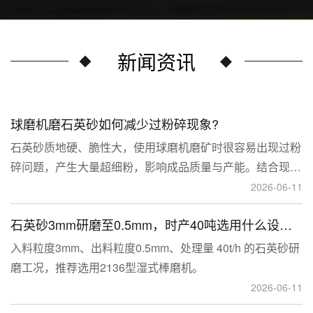
新闻资讯
球磨机磨石英砂如何减少过粉碎现象?
石英砂质地硬、脆性大，使用球磨机磨矿时很容易出现过粉
碎问题，产生大量超细粉，影响成品质量与产能。结合现场
生产经验，可通过工艺、研磨介质、运行参数、配套设备多
2026-06-11
维度优化，改善该问题。
石英砂3mm研磨至0.5mm，时产40吨选用什么设备？
入料粒度3mm、出料粒度0.5mm、处理量 40t/h 的石英砂研
磨工况，推荐选用2136型湿式棒磨机。
2026-06-11