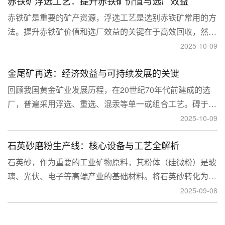
赤铁矿浮选工艺：提升赤铁矿价值与选厂效益
临更高技术挑战。
赤铁矿是重要的矿产资源，浮选工艺是选别赤铁矿常用的方
法。提升赤铁矿价值和选厂效益的关键在于高效回收，然
而，赤铁矿往往存在嵌布粒度细、易泥化、存在高硅铝杂质
2025-10-09
等特征。利用传统的浮选工艺进行处理会面临回收率低、精
金尾矿再选：经济效益与可持续发展的关键
矿品位不稳定、药剂成本高等问题。
回顾我国黄金矿业发展历程，在20世纪70年代前建成的选
厂，普遍采用浮选、重选、混汞等单一或组合工艺。碍于当
时选矿工艺水平的限制，回收率普遍较低，大量细粒金、包
2025-10-09
裹金或与特定矿物共生的金流失到尾矿中，造成了巨大的经
石英砂磨粉生产线：核心设备与工艺全解析
济损失。
石英砂，作为重要的工业矿物原料，其粉体（硅微粉）是玻
璃、光伏、电子等高端产业的基础材料。将石英砂转化为高
附加值的粉体，离不开一套专业的石英砂磨粉成套设备。本
2025-09-08
文将从设备、工艺到应用，为您全面解析这条生产线。