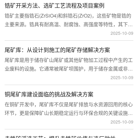
锆矿开采方法、选矿工艺流程及项目案例
锆矿主要指锆石(ZrSiO4)和斜锆石(ZrO2)，这些矿物是锆的
主要来源。锆具有耐高温、耐腐蚀、高强度等特性，其下游
应用涉及核工业、陶瓷、耐火材料、铸造、电子和化工等多
2025-10-09
个领域，尤其在高性能陶瓷和锆基合金中的需求不断增长。
尾矿库：从设计到施工的尾矿存储解决方案
尾矿库是用于储存矿山尾矿或其他矿物加工过程中产生的工
业废料的设施。它通常被尾矿坝围护，用于储存金属或非金
属矿山的尾矿。尾矿库通常包括尾矿处理系统、排水系统和
2025-10-09
回水系统。根据地形，尾矿库可分为山谷型、山坡型、平地
铜尾矿库建设面临的挑战及解决方案
型和河流拦截型。
在铜矿开发中，尾矿库不仅是尾矿排放与水资源回用的核心
环节，更是保障矿山长期稳定运行与环保合规的关键设施。
然而，铜矿尾矿本身具有粒度细、水量大、化学活性强等特
2025-10-09
性，使尾矿库在坝体稳定、防渗处理与排洪系统设计方面面