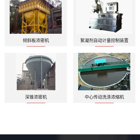
倾斜板浓密机
絮凝剂自动计量控制装置
深锥浓密机
中心传动洗涤浓缩机