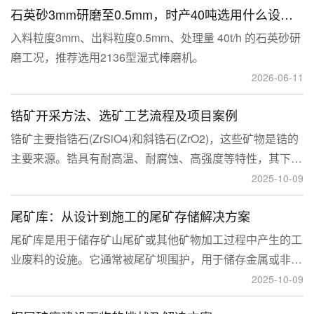
石英砂3mm研磨至0.5mm，时产40吨选用什么设备？
入料粒度3mm、出料粒度0.5mm、处理量 40t/h 的石英砂研
磨工况，推荐选用2136型湿式棒磨机。
2026-06-11
锆矿开采方法、选矿工艺流程及项目案例
锆矿主要指锆石(ZrSiO4)和斜锆石(ZrO2)，这些矿物是锆的
主要来源。锆具有耐高温、耐腐蚀、高强度等特性，其下游
应用涉及核工业、陶瓷、耐火材料、铸造、电子和化工等多
2025-10-09
个领域，尤其在高性能陶瓷和锆基合金中的需求不断增长。
尾矿库：从设计到施工的尾矿存储解决方案
尾矿库是用于储存矿山尾矿或其他矿物加工过程中产生的工
业废料的设施。它通常被尾矿坝围护，用于储存金属或非金
属矿山的尾矿。尾矿库通常包括尾矿处理系统、排水系统和
2025-10-09
回水系统。根据地形，尾矿库可分为山谷型、山坡型、平地