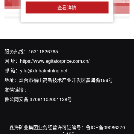
查看详
查看详情
查看详情
查看详情
查看详情
服务热线：
15311826765
网 址：
https://www.agitatorprice.com.cn/
邮 箱：
yliu@xinhaimining.net
地址：烟台市福山高新技术产业开发区鑫海街188号
友情链接 :
鲁公网安备 37061102001128号
鑫海矿业集团业务经营许可证编号：
鲁ICP备09086270
号-105