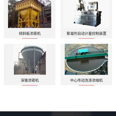
倾斜板浓密机
絮凝剂自动计量控制装置
深锥浓密机
中心传动洗涤浓缩机