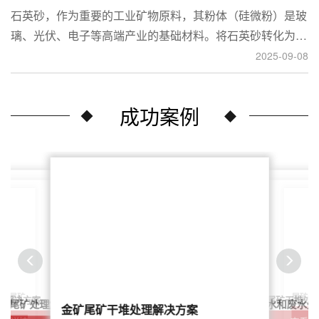
石英砂，作为重要的工业矿物原料，其粉体（硅微粉）是玻
璃、光伏、电子等高端产业的基础材料。将石英砂转化为高
附加值的粉体，离不开一套专业的石英砂磨粉成套设备。本
2025-09-08
文将从设备、工艺到应用，为您全面解析这条生产线。
成功案例
尾矿干
案：尾矿
针对稀土尾矿干堆处
理解决方案
鑫海尾矿处理系统：尾矿水和废水处
矿尾矿处理解决方案简介
金矿尾矿干堆处理解决方案
解决方案