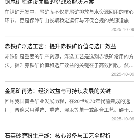
铜尾矿库建设面临的挑战及解决方案
型和河流拦截型。
在铜矿开发中，尾矿库不仅是尾矿排放与水资源回用的核心
环节，更是保障矿山长期稳定运行与环保合规的关键设施。
然而，铜矿尾矿本身具有粒度细、水量大、化学活性强等特
2025-10-09
性，使尾矿库在坝体稳定、防渗处理与排洪系统设计方面面
赤铁矿浮选工艺：提升赤铁矿价值与选厂效益
临更高技术挑战。
赤铁矿是重要的矿产资源，浮选工艺是选别赤铁矿常用的方
法。提升赤铁矿价值和选厂效益的关键在于高效回收，然
而，赤铁矿往往存在嵌布粒度细、易泥化、存在高硅铝杂质
2025-10-09
等特征。利用传统的浮选工艺进行处理会面临回收率低、精
金尾矿再选：经济效益与可持续发展的关键
矿品位不稳定、药剂成本高等问题。
回顾我国黄金矿业发展历程，在20世纪70年代前建成的选
厂，普遍采用浮选、重选、混汞等单一或组合工艺。碍于当
时选矿工艺水平的限制，回收率普遍较低，大量细粒金、包
2025-10-09
裹金或与特定矿物共生的金流失到尾矿中，造成了巨大的经
石英砂磨粉生产线：核心设备与工艺全解析
济损失。