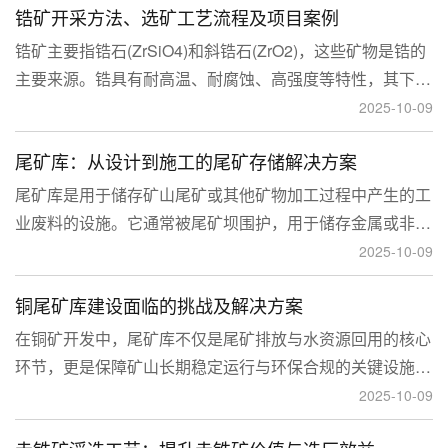
锆矿开采方法、选矿工艺流程及项目案例
锆矿主要指锆石(ZrSiO4)和斜锆石(ZrO2)，这些矿物是锆的
主要来源。锆具有耐高温、耐腐蚀、高强度等特性，其下游
应用涉及核工业、陶瓷、耐火材料、铸造、电子和化工等多
2025-10-09
个领域，尤其在高性能陶瓷和锆基合金中的需求不断增长。
尾矿库：从设计到施工的尾矿存储解决方案
尾矿库是用于储存矿山尾矿或其他矿物加工过程中产生的工
业废料的设施。它通常被尾矿坝围护，用于储存金属或非金
属矿山的尾矿。尾矿库通常包括尾矿处理系统、排水系统和
2025-10-09
回水系统。根据地形，尾矿库可分为山谷型、山坡型、平地
铜尾矿库建设面临的挑战及解决方案
型和河流拦截型。
在铜矿开发中，尾矿库不仅是尾矿排放与水资源回用的核心
环节，更是保障矿山长期稳定运行与环保合规的关键设施。
然而，铜矿尾矿本身具有粒度细、水量大、化学活性强等特
2025-10-09
性，使尾矿库在坝体稳定、防渗处理与排洪系统设计方面面