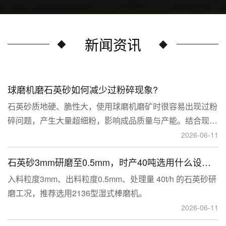
新闻资讯
球磨机磨石英砂如何减少过粉碎现象?
石英砂质地硬、脆性大，使用球磨机磨矿时很容易出现过粉
碎问题，产生大量超细粉，影响成品质量与产能。结合现场
生产经验，可通过工艺、研磨介质、运行参数、配套设备多
2026-06-11
维度优化，改善该问题。
石英砂3mm研磨至0.5mm，时产40吨选用什么设备？
入料粒度3mm、出料粒度0.5mm、处理量 40t/h 的石英砂研
磨工况，推荐选用2136型湿式棒磨机。
2026-06-11