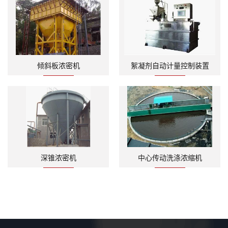
倾斜板浓密机
絮凝剂自动计量控制装置
深锥浓密机
中心传动洗涤浓缩机