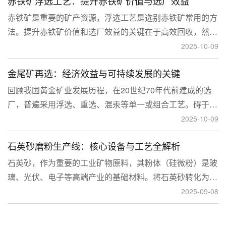
赤铁矿浮选工艺：提升赤铁矿价值与选厂效益
临更高技术挑战。
赤铁矿是重要的矿产资源，浮选工艺是选别赤铁矿常用的方
法。提升赤铁矿价值和选厂效益的关键在于高效回收，然
而，赤铁矿往往存在嵌布粒度细、易泥化、存在高硅铝杂质
2025-10-09
等特征。利用传统的浮选工艺进行处理会面临回收率低、精
金尾矿再选：经济效益与可持续发展的关键
矿品位不稳定、药剂成本高等问题。
回顾我国黄金矿业发展历程，在20世纪70年代前建成的选
厂，普遍采用浮选、重选、混汞等单一或组合工艺。碍于当
时选矿工艺水平的限制，回收率普遍较低，大量细粒金、包
2025-10-09
裹金或与特定矿物共生的金流失到尾矿中，造成了巨大的经
石英砂磨粉生产线：核心设备与工艺全解析
济损失。
石英砂，作为重要的工业矿物原料，其粉体（硅微粉）是玻
璃、光伏、电子等高端产业的基础材料。将石英砂转化为高
附加值的粉体，离不开一套专业的石英砂磨粉成套设备。本
2025-09-08
文将从设备、工艺到应用，为您全面解析这条生产线。